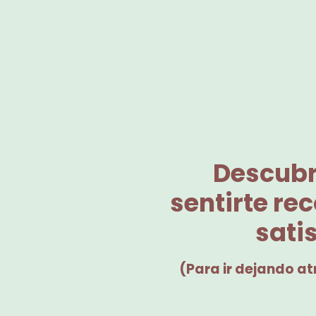
Descubr
sentirte re
sati
(Para ir dejando a