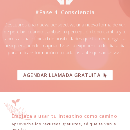
#Fase 4. Consciencia
Descubres una nueva perspectiva, una nueva forma de ver,
de percibir, cuando cambias tu percepción todo cambia y te
abres a una infinidad de posibilidades que tu mente egoica
ni siquiera puede imaginar. Usas la experiencia del día a día
para tu transformación en cada instante que amas vivir.
AGENDAR LLAMADA GRATUITA
Empieza a usar tu intestino como camino
Aprovecha los recursos gratuitos, sé que te van a
ayudar.